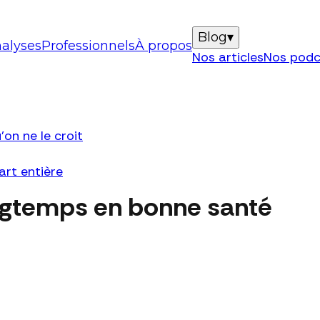
Blog
▾
alyses
Professionnels
À propos
Nos articles
Nos podc
'on ne le croit
art entière
ongtemps en bonne santé