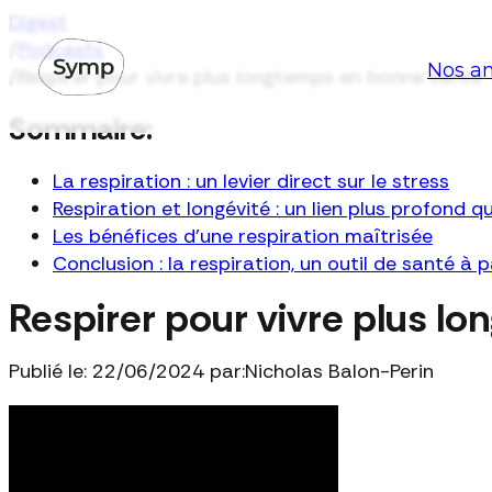
Digest
/
Podcasts
Nos an
/
Respirer pour vivre plus longtemps en bonne santé
Sommaire:
La respiration : un levier direct sur le stress
Respiration et longévité : un lien plus profond qu
Les bénéfices d'une respiration maîtrisée
Conclusion : la respiration, un outil de santé à p
Respirer pour vivre plus l
Publié le: 22/06/2024 par:
Nicholas Balon-Perin