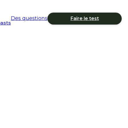
Des questions
Faire le test
asts