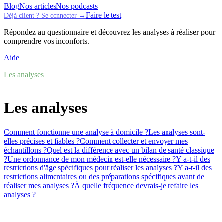
Blog
Nos articles
Nos podcasts
Faire le test
Déjà client ? Se connecter →
Répondez au questionnaire et découvrez les analyses à réaliser pour
comprendre vos inconforts.
Aide
Les analyses
Les analyses
Comment fonctionne une analyse à domicile ?
Les analyses sont-
elles précises et fiables ?
Comment collecter et envoyer mes
échantillons ?
Quel est la différence avec un bilan de santé classique
?
Une ordonnance de mon médecin est-elle nécessaire ?
Y a-t-il des
restrictions d'âge spécifiques pour réaliser les analyses ?
Y a-t-il des
restrictions alimentaires ou des préparations spécifiques avant de
réaliser mes analyses ?
À quelle fréquence devrais-je refaire les
analyses ?