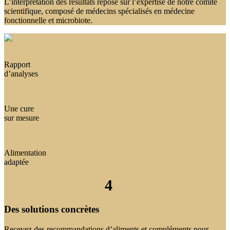
L’interprétation des résultats repose sur l’expertise de notre comité
scientifique, composé de médecins spécialisés en médecine
fonctionnelle et microbiote.
Rapport
d’analyses
Une cure
sur mesure
Alimentation
adaptée
4
Des solutions concrètes
Recevez des recommandations d’aliments et compléments pour