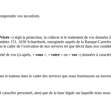
comprendre vos inconforts.
Privée
») régit la protection, la collecte et le traitement de vos données
t Cambier 151, 1030 Schaerbeek, enregistrée auprès de la Banque-Carref
s le cadre de l’exécution de nos services tel que décrit dans nos conditi
rité de vos (ci-après, «
vous
», «
votre
» ou «
vos
») données à caractèr
s et traitons dans le cadre des services que nous fournissons au travers
à caractère personnel, ainsi que de la base légale sur laquelle nous nou